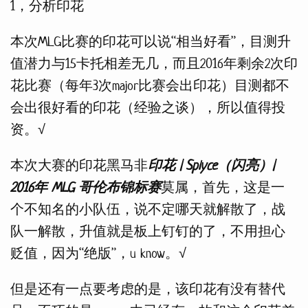
1，分析印花
本次MLG比赛的印花可以说“相当好看”，目测升
值潜力与15卡托相差无几，而且2016年剩余2次印
花比赛（每年3次major比赛会出印花）目测都不
会出很好看的印花（经验之谈），所以值得投
资。√
本次大赛的印花黑马非
印花 | Splyce（闪亮）|
2016年 MLG 哥伦布锦标赛
莫属，首先，这是一
个不知名的小队伍，说不定哪天就解散了，战
队一解散，升值就是板上钉钉的了，不用担心
贬值，因为“绝版”，u know。√
但是还有一点要考虑的是，该印花有没有替代