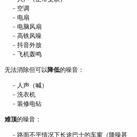
空调
电扇
电脑风扇
高铁风噪
抖音外放
飞机轰鸣
无法消除但可以
降低
的噪音：
人声（喊）
洗衣机
装修电钻
难顶
的噪音：
路面不平情况下长途巴士的车窗（降噪甚