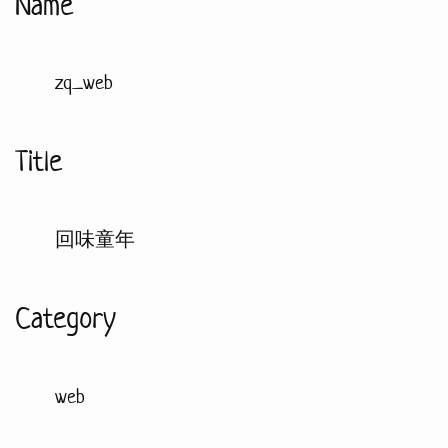
Name
zq_web
Title
回味童年
Category
web