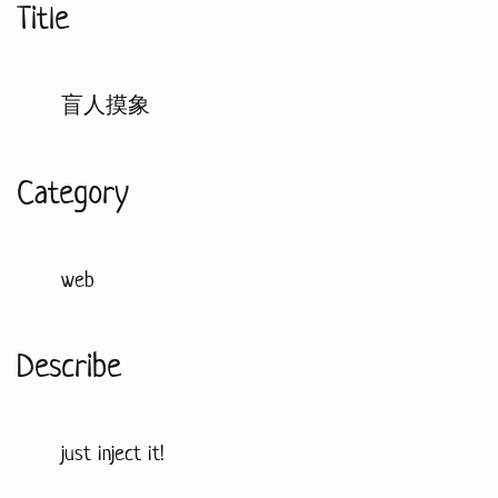
Title
盲人摸象
Category
web
Describe
just inject it!