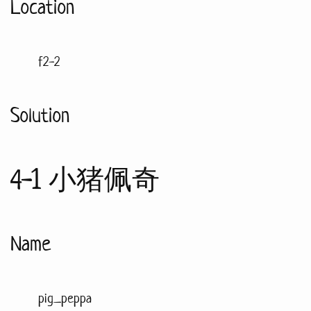
Location
f2-2
Solution
4-1 小猪佩奇
Name
pig_peppa