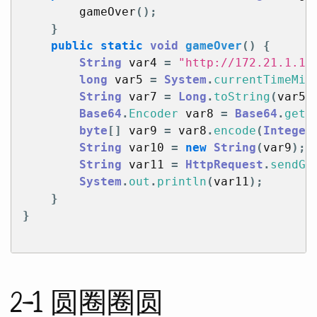
gameOver
();
}
public
static
void
gameOver
()
{
String
var4
=
"http://172.21.1.10
long
var5
=
System
.
currentTimeMil
String
var7
=
Long
.
toString
(
var5
)
Base64
.
Encoder
var8
=
Base64
.
getE
byte
[]
var9
=
var8
.
encode
(
Integer
String
var10
=
new
String
(
var9
);
String
var11
=
HttpRequest
.
sendGe
System
.
out
.
println
(
var11
);
}
}
2-1 圆圈圈圆