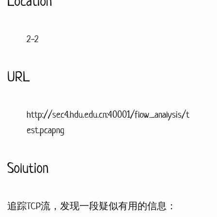
Location
2-2
URL
http://sec4.hdu.edu.cn:40001/flow_analysis/t
est.pcapng
Solution
追踪TCP流，发现一段疑似有用的信息：